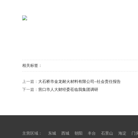
相关标签：
上一篇：
大石桥市金龙耐火材料有限公司--社会责任报告
下一篇：
营口市人大财经委莅临我集团调研
主营区域：
东城
西城
朝阳
丰台
石景山
海淀
门