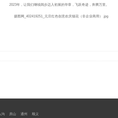
2023年，让我们继续阔步迈入初展的华章，飞跃奇迹，奔腾万里。
头沟
房山
通州
顺义