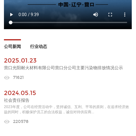
公司新闻
行业动态
2025.01.23
营口光阳耐火材料有限公司营口分公司主要污染物排放情况公示
71621
2024.05.15
社会责任报告
2023年度，公司在经营活动中，坚持诚信、互利、平等的原则，在追求经济效
益的同时，积极保护员工的合法权益，诚信对待供应商...
220578