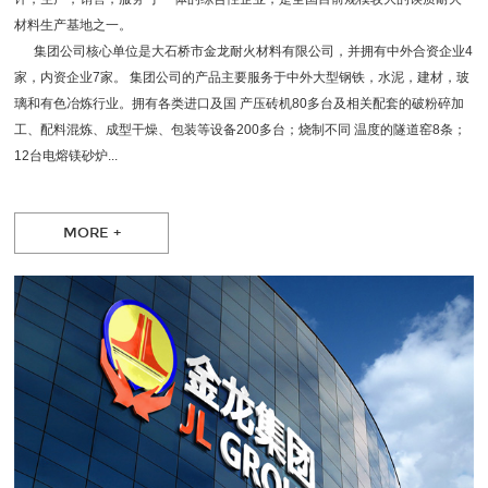
材料生产基地之一。
集团公司核心单位是大石桥市金龙耐火材料有限公司，并拥有中外合资企业4
家，内资企业7家。 集团公司的产品主要服务于中外大型钢铁，水泥，建材，玻
璃和有色冶炼行业。拥有各类进口及国 产压砖机80多台及相关配套的破粉碎加
工、配料混炼、成型干燥、包装等设备200多台；烧制不同 温度的隧道窑8条；
12台电熔镁砂炉...
MORE +