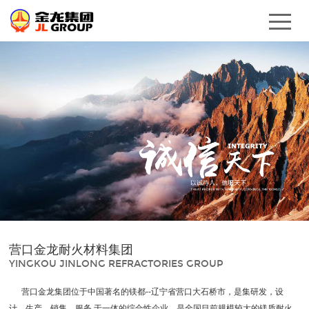
营口金龙耐火材料集团
YINGKOU JINLONG REFRACTORIES GROUP
营口金龙集团位于中国著名的镁都--辽宁省营口大石桥市，是集研发，设
计，生产，销售，服务 于一体的综合性企业，是全国目前规模较大的镁质耐火