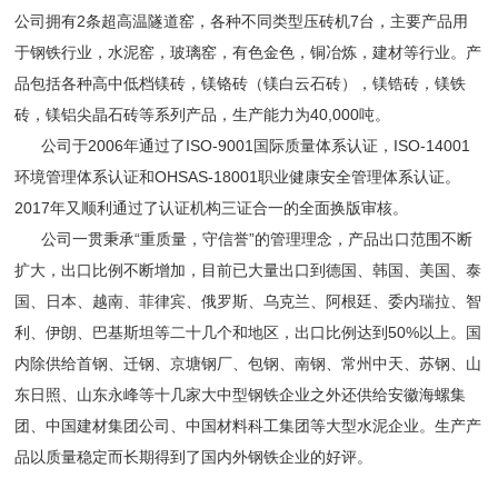
公司拥有2条超高温隧道窑，各种不同类型压砖机7台，主要产品用
于钢铁行业，水泥窑，玻璃窑，有色金色，铜冶炼，建材等行业。产
品包括各种高中低档镁砖，镁铬砖（镁白云石砖），镁锆砖，镁铁
砖，镁铝尖晶石砖等系列产品，生产能力为40,000吨。
公司于2006年通过了ISO-9001国际质量体系认证，ISO-14001
环境管理体系认证和OHSAS-18001职业健康安全管理体系认证。
2017年又顺利通过了认证机构三证合一的全面换版审核。
公司一贯秉承“重质量，守信誉”的管理理念，产品出口范围不断
扩大，出口比例不断增加，目前已大量出口到德国、韩国、美国、泰
国、日本、越南、菲律宾、俄罗斯、乌克兰、阿根廷、委内瑞拉、智
利、伊朗、巴基斯坦等二十几个和地区，出口比例达到50%以上。国
内除供给首钢、迁钢、京塘钢厂、包钢、南钢、常州中天、苏钢、山
东日照、山东永峰等十几家大中型钢铁企业之外还供给安徽海螺集
团、中国建材集团公司、中国材料科工集团等大型水泥企业。生产产
品以质量稳定而长期得到了国内外钢铁企业的好评。