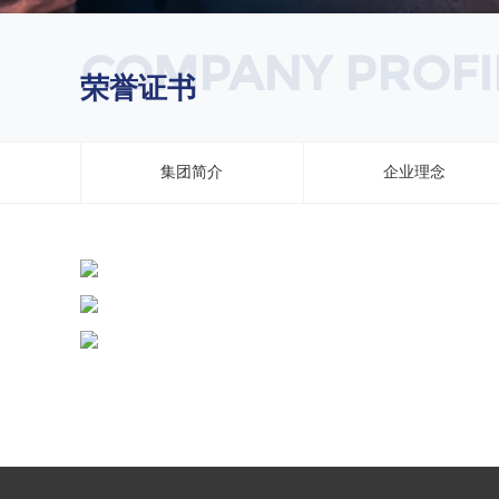
COMPANY PROFI
荣誉证书
集团简介
企业理念