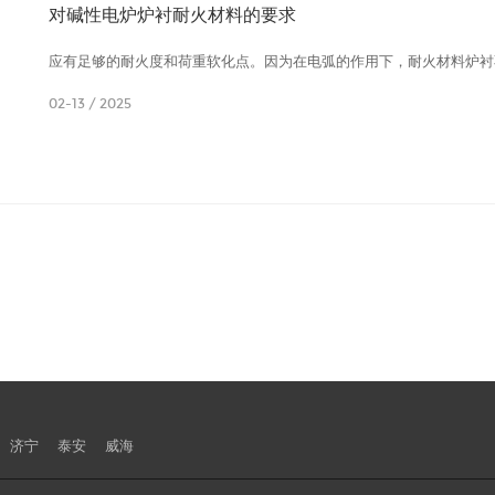
对碱性电炉炉衬耐火材料的要求
应有足够的耐火度和荷重软化点。因为在电弧的作用下，耐火材料炉衬不同
02-13 / 2025
济宁
泰安
威海