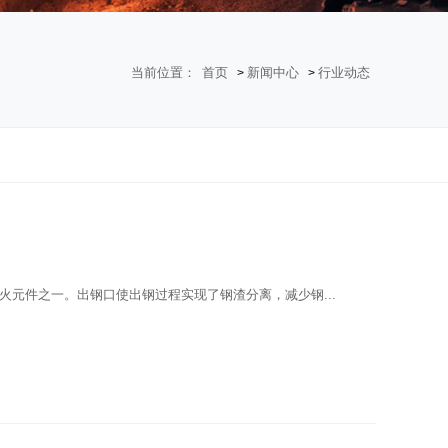
当前位置：
首页
新闻中心
行业动态
>
>
耐火元件之一。出钢口使出钢过程实现了钢渣分离，减少钢...