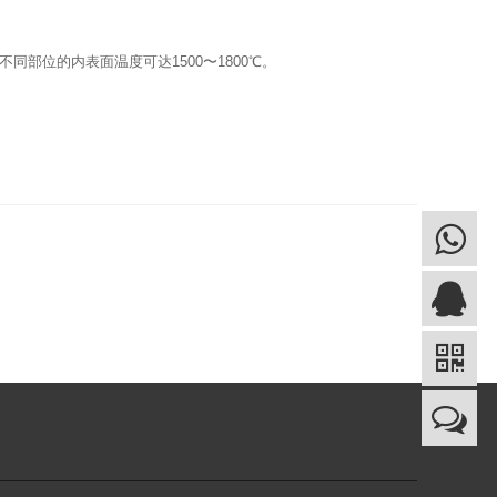
部位的内表面温度可达1500〜1800℃。