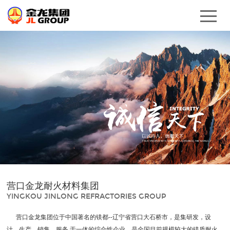
营口金龙耐火材料集团
YINGKOU JINLONG REFRACTORIES GROUP
营口金龙集团位于中国著名的镁都--辽宁省营口大石桥市，是集研发，设
计，生产，销售，服务 于一体的综合性企业，是全国目前规模较大的镁质耐火