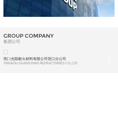
GROUP COMPANY
集团公司
营口光阳耐火材料有限公司营口分公司
YINGKOU GUANGYANG REFRACTORIES CO.,LTD
Y