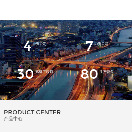
4
7
合资公司
内资公司
30
80
高级工程师
生产设备
PRODUCT CENTER
产品中心