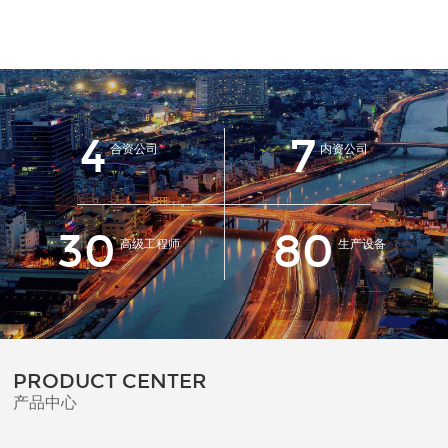
4
7
合资公司
内资公司
30
80
高级工程师
生产设备
PRODUCT CENTER
产品中心