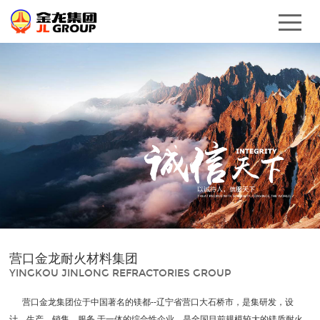
营口金龙耐火材料集团
YINGKOU JINLONG REFRACTORIES GROUP
营口金龙集团位于中国著名的镁都--辽宁省营口大石桥市，是集研发，设
计，生产，销售，服务 于一体的综合性企业，是全国目前规模较大的镁质耐火