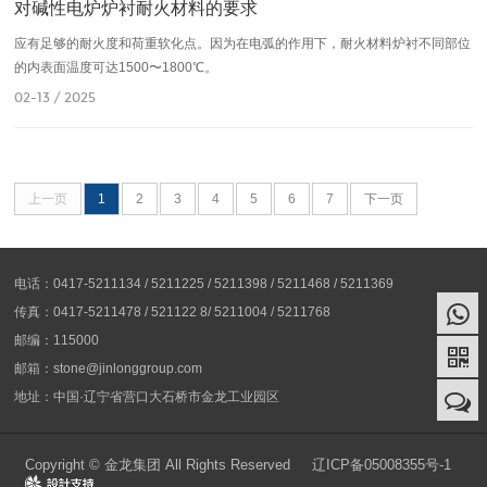
对碱性电炉炉衬耐火材料的要求
应有足够的耐火度和荷重软化点。因为在电弧的作用下，耐火材料炉衬不同部位
的内表面温度可达1500〜1800℃。
02-13 / 2025
上一页
1
2
3
4
5
6
7
下一页
电话：0417-5211134 / 5211225 / 5211398 / 5211468 / 5211369
传真：0417-5211478 / 521122 8/ 5211004 / 5211768
邮编：115000
邮箱：stone@jinlonggroup.com
地址：中国·辽宁省营口大石桥市金龙工业园区
Copyright © 金龙集团 All Rights Reserved
辽ICP备05008355号-1
Design