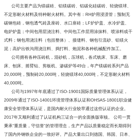
公司主要产品为镁碳砖、铝镁碳砖、铝碳化硅碳砖、轻烧镁球、
不定形耐火材料及特种耐火材料。其中有：RH炉用浸渍管；预制无
碳钢包砖，钢包透气砖及座砖、水口座砖；LF炉炉盖、水冷炉盖、
电炉炉盖；中间包用层浇注料、中间包工作层用涂抹料、喷涂料或干
式料；钢包用浇注料（包括整体）、接缝料、钢包引流砂、铝镁火
泥；高炉出铁沟用浇注料、捣打料、炮泥和各种机械配件加工。
公司拥有各种压砖机，混砂机，压球机，各式铣床、车床、磨
床、刨床、摇臂钻、剪板机、渗碳炉等49台，年产镁碳砖系列产品
20,000吨，预制砖20,000吨，轻烧镁球40,000吨，不定形耐火材料
40,000吨。
公司与1997年年底通过了ISO-19001国际质量管理体系认证，
2009年通过了ISO-14001环境管理体系认证和OHSAS-18001职业健
康安全管理体系认证，是国内耐火行业较早通过这些认证的企业。
2017年又顺利通过了认证机构三证合一的全面换版审核。 公司一贯
秉承“重质量，守信誉”的管理理念，生产产品以质量稳定而长期得到
了国内外钢铁企业的一致好评。产品大量出口到德国、韩国、日本、