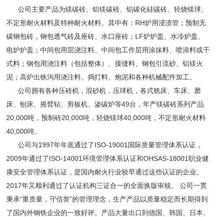
公司主要产品为镁碳砖、铝镁碳砖、铝碳化硅碳砖、轻烧镁球、
不定形耐火材料及特种耐火材料。其中有：RH炉用浸渍管；预制无
碳钢包砖，钢包透气砖及座砖、水口座砖；LF炉炉盖、水冷炉盖、
电炉炉盖；中间包用层浇注料、中间包工作层用涂抹料、喷涂料或干
式料；钢包用浇注料（包括整体）、接缝料、钢包引流砂、铝镁火
泥；高炉出铁沟用浇注料、捣打料、炮泥和各种机械配件加工。
公司拥有各种压砖机，混砂机，压球机，各式铣床、车床、磨
床、刨床、摇臂钻、剪板机、渗碳炉等49台，年产镁碳砖系列产品
20,000吨，预制砖20,000吨，轻烧镁球40,000吨，不定形耐火材料
40,000吨。
公司与1997年年底通过了ISO-19001国际质量管理体系认证，
2009年通过了ISO-14001环境管理体系认证和OHSAS-18001职业健
康安全管理体系认证，是国内耐火行业较早通过这些认证的企业。
2017年又顺利通过了认证机构三证合一的全面换版审核。 公司一贯
秉承“重质量，守信誉”的管理理念，生产产品以质量稳定而长期得到
了国内外钢铁企业的一致好评。产品大量出口到德国、韩国、日本、