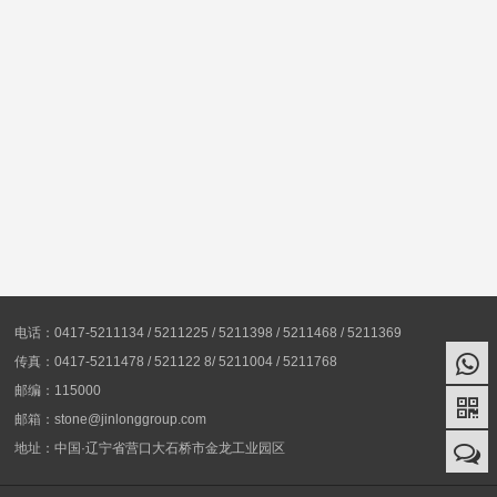
转炉耐火材料
钢包耐火材料
电炉耐火材料
铁水包、鱼雷罐
烧成耐火材料
特种耐火材料
电话：0417-5211134 / 5211225 / 5211398 / 5211468 / 5211369
传真：0417-5211478 / 521122 8/ 5211004 / 5211768
邮编：115000
邮箱：stone@jinlonggroup.com
地址：中国·辽宁省营口大石桥市金龙工业园区