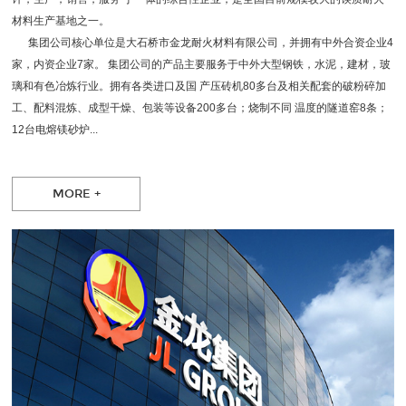
材料生产基地之一。
集团公司核心单位是大石桥市金龙耐火材料有限公司，并拥有中外合资企业4
家，内资企业7家。 集团公司的产品主要服务于中外大型钢铁，水泥，建材，玻
璃和有色冶炼行业。拥有各类进口及国 产压砖机80多台及相关配套的破粉碎加
工、配料混炼、成型干燥、包装等设备200多台；烧制不同 温度的隧道窑8条；
12台电熔镁砂炉...
MORE +