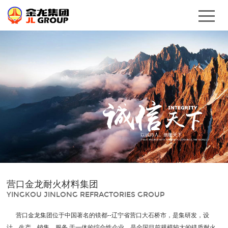
营口金龙耐火材料集团
YINGKOU JINLONG REFRACTORIES GROUP
营口金龙集团位于中国著名的镁都--辽宁省营口大石桥市，是集研发，设
计，生产，销售，服务 于一体的综合性企业，是全国目前规模较大的镁质耐火