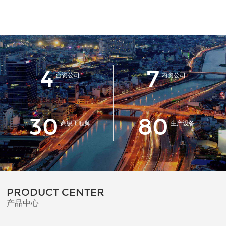
4
7
合资公司
内资公司
30
80
高级工程师
生产设备
PRODUCT CENTER
产品中心