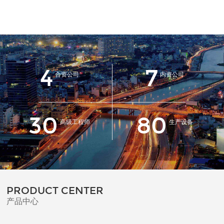
4
7
合资公司
内资公司
30
80
高级工程师
生产设备
PRODUCT CENTER
产品中心