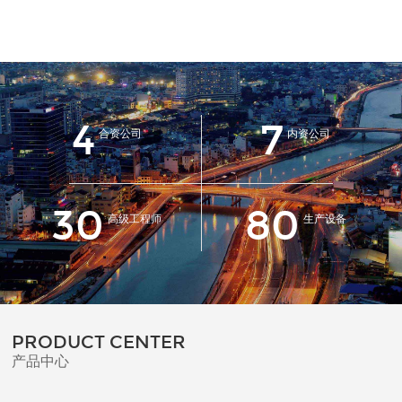
4
7
合资公司
内资公司
30
80
高级工程师
生产设备
PRODUCT CENTER
产品中心