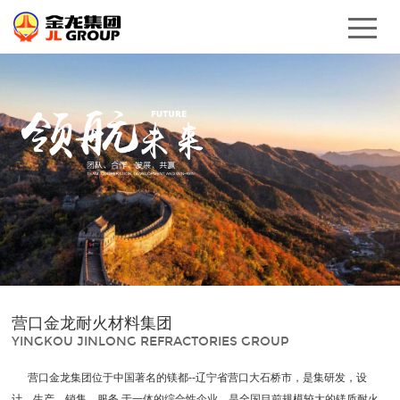
营口金龙耐火材料集团
YINGKOU JINLONG REFRACTORIES GROUP
营口金龙集团位于中国著名的镁都--辽宁省营口大石桥市，是集研发，设
计，生产，销售，服务 于一体的综合性企业，是全国目前规模较大的镁质耐火