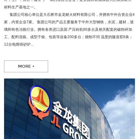
材料生产基地之一。
集团公司核心单位是大石桥市金龙耐火材料有限公司，并拥有中外合资企业4
家，内资企业7家。 集团公司的产品主要服务于中外大型钢铁，水泥，建材，玻
璃和有色冶炼行业。拥有各类进口及国 产压砖机80多台及相关配套的破粉碎加
工、配料混炼、成型干燥、包装等设备200多台；烧制不同 温度的隧道窑8条；
12台电熔镁砂炉...
MORE +