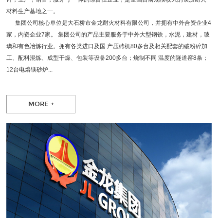
材料生产基地之一。
集团公司核心单位是大石桥市金龙耐火材料有限公司，并拥有中外合资企业4
家，内资企业7家。 集团公司的产品主要服务于中外大型钢铁，水泥，建材，玻
璃和有色冶炼行业。拥有各类进口及国 产压砖机80多台及相关配套的破粉碎加
工、配料混炼、成型干燥、包装等设备200多台；烧制不同 温度的隧道窑8条；
12台电熔镁砂炉...
MORE +